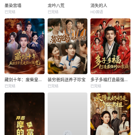
墨染宫墙
龙吟八荒
消失的人
已完结
已完结
HD国语
藏剑十年：废柴皇子竟是绝世强龙
装穷爸妈送养子珍宝
多子多福打造最强修仙家族
已完结
已完结
已完结