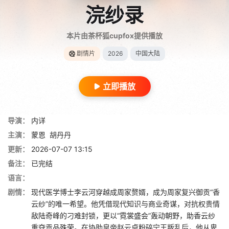
浣纱录
本片由茶杯狐cupfox提供播放
剧情片
2026
中国大陆
立即播放
导演：
内详
主演：
蒙恩
胡丹丹
更新：
2026-07-07 13:15
备注：
已完结
语言：
剧情：
现代医学博士李云河穿越成周家赘婿，成为周家复兴御贡“香
云纱”的唯一希望。他凭借现代知识与商业奇谋，对抗权贵情
敌陆奇峰的刁难封锁，更以“霓裳盛会”轰动朝野，助香云纱
重夺贡品殊荣。在协助皇帝赵云卓粉碎宁王叛乱后，他从卑