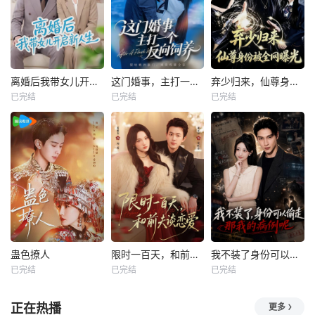
离婚后我带女儿开启新人生
这门婚事，主打一个反向饲养
弃少归来，仙尊身份被全网曝光
已完结
已完结
已完结
蛊色撩人
限时一百天，和前夫谈恋爱
我不装了身份可以偷走那我的病例呢
已完结
已完结
已完结
正在热播
更多