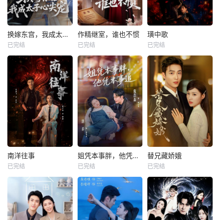
换嫁东宫，我成太子心尖宠
作精继室，谁也不惯
璜中歌
已完结
已完结
已完结
南洋往事
姐凭本事胖，他凭本事追
替兄藏娇娥
已完结
已完结
已完结