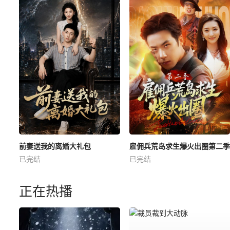
前妻送我的离婚大礼包
雇佣兵荒岛求生爆火出圈第二季
已完结
已完结
正在热播