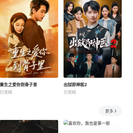
重生之爱你到骨子里
出狱即神医2
已完结
已完结
更多