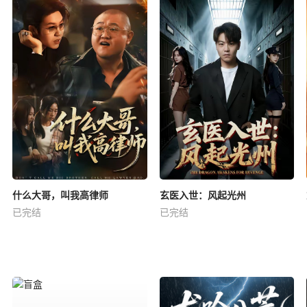
什么大哥，叫我高律师
玄医入世：风起光州
已完结
已完结