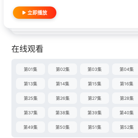
立即播放
在线观看
第01集
第02集
第03集
第04集
第13集
第14集
第15集
第16集
第25集
第26集
第27集
第28集
第37集
第38集
第39集
第40集
第49集
第50集
第51集
第52集