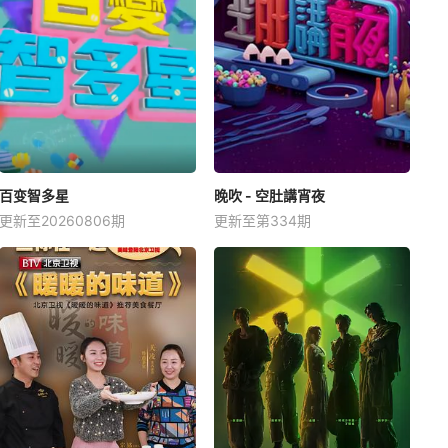
百变智多星
晚吹 - 空肚講宵夜
更新至20260806期
更新至第334期