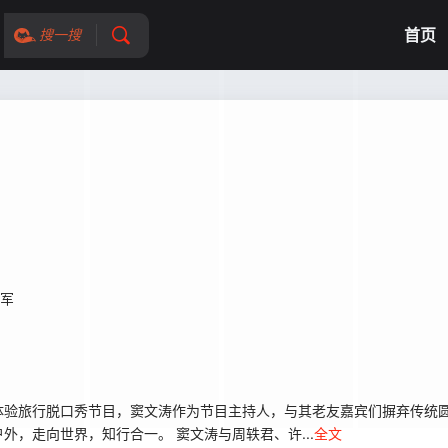
首页
搜一搜
军
验旅行脱口秀节目，窦文涛作为节目主持人，与其老友嘉宾们摒弃传统圆
，走向世界，知行合一。 窦文涛与周轶君、许...
全文