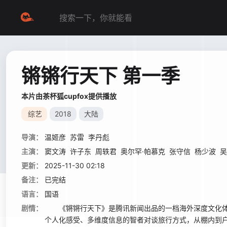
锵锵行天下 第一季
本片由茶杯狐cupfox提供播放
综艺
2018
大陆
导演：
温姬彦
苏雷
李丹彪
主演：
窦文涛
许子东
周轶君
奥尔罕·帕慕克
张守信
杨少波
吴
更新：
2025-11-30 02:18
备注：
已完结
语言：
国语
剧情：
《锵锵行天下》是腾讯新闻出品的一档海外深度文化体
个人化感受、多维度信息的智者对谈旅行方式，从棚内到户外