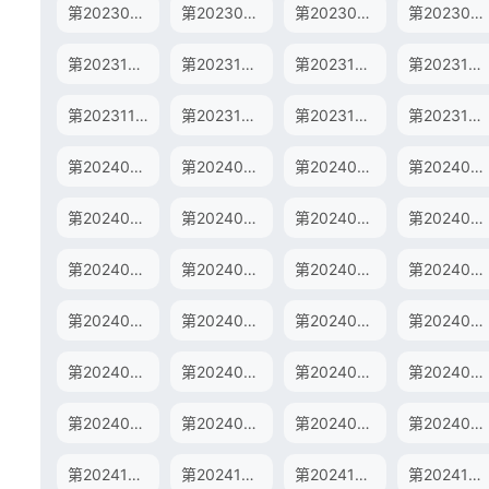
第20230812期
第20230813期
第20230819期
第20230826期
第20231014期
第20231015期
第20231021期
第20231022期
第20231126期
第20231202期
第20231203期
第20231209期
第20240127期
第20240128期
第20240203期
第20240210期
第20240323期
第20240324期
第20240330期
第20240331期
第20240504期
第20240505期
第20240511期
第20240512期
第20240609期
第20240615期
第20240616期
第20240622期
第20240713期
第20240716期
第20240720期
第20240721期
第20240817期企划
第20240818期
第20240824期
第20240825期
第20241004期
第20241005期
第20241006期
第20241012期