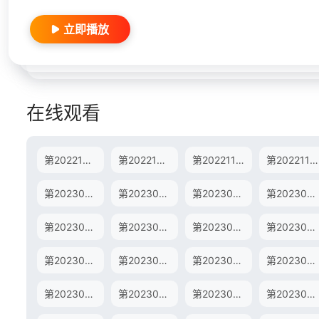
立即播放
在线观看
第20221001期
第20221008期
第20221105期
第20221112期
第20230107期
第20230114期
第20230122期
第20230123期
第20230311期
第20230312期
第20230316期
第20230318期
第20230429期
第20230430期
第20230506期
第20230511期
第20230701期
第20230708期
第20230715期
第20230716期