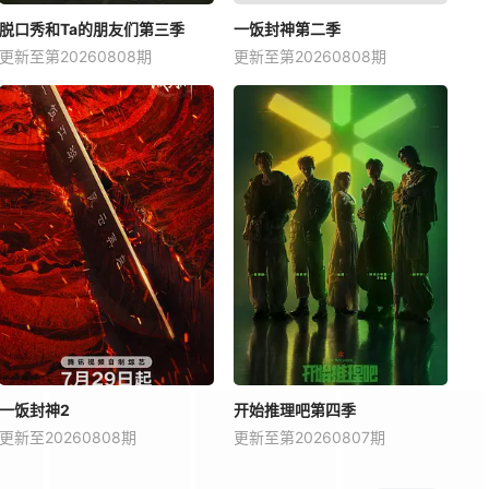
第20250823期
第20250829期
第20250830期
第20250831期
脱口秀和Ta的朋友们第三季
一饭封神第二季
更新至第20260808期
更新至第20260808期
第20250920期
第20250921期
第20250922期
第20250926期
第20251018期
第20251019期
第20251020期
第20251024期
第20251109期
第20251115期
第20251116期
第20251121期
第20251212期
第20251213期
第20251214期
第20251215期
第20260103期看好剧
第20260103期
第20260104期
第20260109期
第20260131期
第20260201期
第20260206期
第20260207期
第20260227期
第20260228期
第20260301期
第20260306期
一饭封神2
开始推理吧第四季
第20260327期
第20260328期企划
第20260328期
第20260329期
更新至20260808期
更新至第20260807期
第20260413期
第20260417期
第20260418期精选
第20260418期