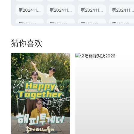
第20241109期
第20241110期
第20241116期
第20241117
第20241216期
第20241221期
第20241222期
第20241228期
第20250126期
第20250201期
第20250202期
第20250203期
猜你喜欢
第20250302期
第20250308期企划
第20250308期
第20250309期
第20250328期
第20250329期
第20250330期
第20250403期
第20250418期
第20250419期
第20250420期
第20250426期
第20250518期
第20250523期
第20250524期
第20250525期
第20250614期
第20250615期
第20250620期
第20250621期
第20250711期特辑
第20250712期
第20250713期
第20250718期