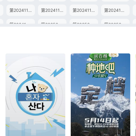
期
第20241123期
第20241124期
第20241130期
第20241207期看好剧
第20241229期
第20250104期
第20250105期
第20250111期
第20250208期
第20250209期
第20250215期
第20250216期
第20250310期
第20250313期
第20250314期
第20250315期
第20250404期
第20250405期企划
第20250405期
第20250406期
第20250427期
第20250503期
第20250504期
第20250509期
第20250530期
第20250531期
第20250601期
第20250606期
第20250622期
第20250627期
第20250628期
第20250629期
第20250719期
第20250720期
第20250725期
第20250726期