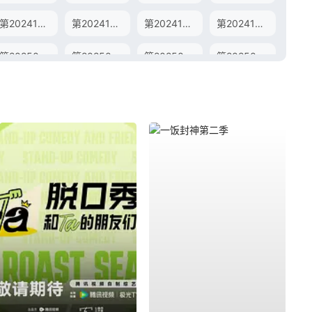
第20241207期
第20241208期
第20241214期
第20241215期
第20250112期
第20250118期
第20250119期
第20250125期
第20250222期
第20250223期
第20250225期
第20250301期
第20250316期
第20250317期
第20250322期
第20250323期
第20250411期
第20250412期
第20250413期
第20250414期
第20250510期
第20250511期
第20250516期
第20250517期
第20250607期
第20250608期
第20250609期
第20250613期
第20250704期
第20250705期
第20250706期
第20250711期探班
第20250727期
第20250728期
第20250801期
第20250802期