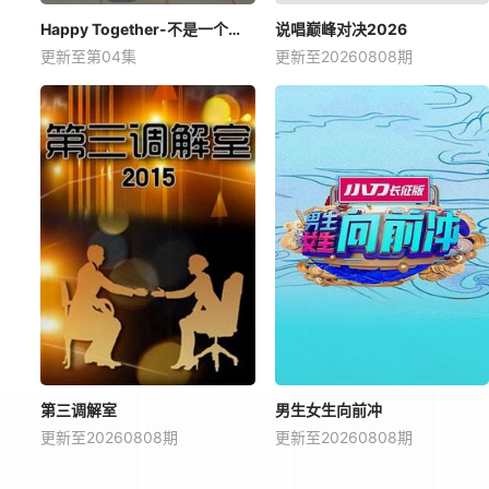
第20250802期特辑
第20250803期
第20250808期
第20250809期
Happy Together-不是一个人真好
说唱巅峰对决2026
更新至第04集
更新至20260808期
第20250905期
第20250906期
第20250907期
第20250912期
第20250927期
第20250928期
第20251003期
第20251004期
第20251025期
第20251026期
第20251031期
第20251101
第20251122期
第20251123期
第20251128期
第20251129
第20251219期
第20251220期
第20251221期
第20251226期
第20260110期
第20260111期
第20260116期
第20260117期
第20260208期
第20260213期
第20260214期
第20260215期
第三调解室
男生女生向前冲
第20260307期
第20260308期
第20260313期
第20260314期
更新至20260808期
更新至20260808期
第20260330期
第20260403期
第20260404期
第20260405期