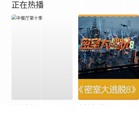
正在热播
第20260419期
第20260424期
第20260425期
第20260426期
第20260524期精选
第20260524期企划
第20260529期
第20260530期
第20260620期
第20260621期
第20260626期
第20260627期
第20260712期
第20260713期
第20260717期
第20260718期
第20260807期
中餐厅第十季
密室大逃脱第八季
更新至第20260807期
更新至20260807期