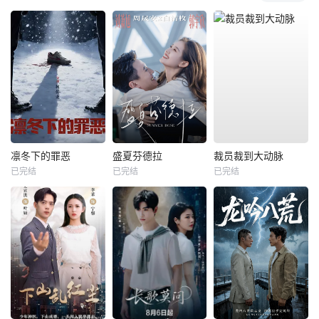
凛冬下的罪恶
盛夏芬德拉
裁员裁到大动脉
已完结
已完结
已完结