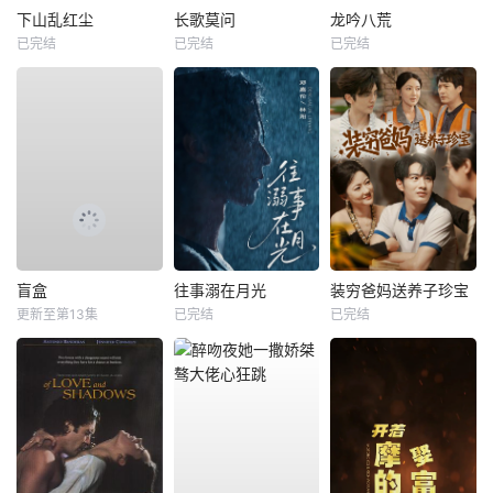
下山乱红尘
长歌莫问
龙吟八荒
已完结
已完结
已完结
盲盒
往事溺在月光
装穷爸妈送养子珍宝
更新至第13集
已完结
已完结