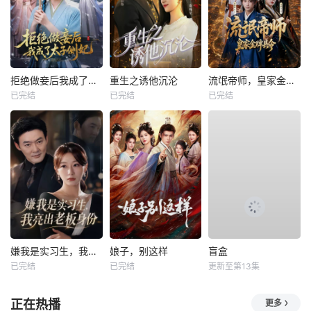
拒绝做妾后我成了太子侧妃
重生之诱他沉沦
流氓帝师，皇家金牌县令
已完结
已完结
已完结
嫌我是实习生，我亮出老板身份
娘子，别这样
盲盒
已完结
已完结
更新至第13集
正在热播
更多