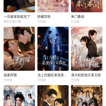
一旦被发现就完了
娇藏京枝
朱门春闺
更新至第01集
已完结
已完结
温柔狩猎
当上月嫂后发现孩子是我的
清冷权臣他又争又抢
已完结
已完结
已完结