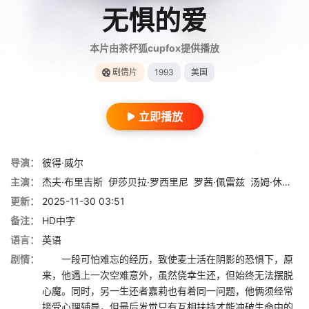
无惧的爱
本片由茶杯狐cupfox提供播放
剧情片
1993
美国
立即播放
导演：
彼得·威尔
主演：
杰夫·布里吉斯
伊莎贝拉·罗西里尼
罗茜·佩雷兹
汤姆·休斯克
更新：
2025-11-30 03:51
备注：
HD中字
语言：
英语
剧情：
一段可怕难忘的经历，致使麦士活在阴影的恐惧下，原
来，他遇上一次空难意外，虽然侥幸生还，但始终无法摆脱
心魔。同时，另一生还者嘉莉也有着同一问题，他俩须经常
接受心理辅导，但最后发觉只有互相扶持才能冲破生命中的