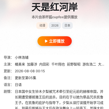
天是红河岸
本片由茶杯狐cupfox提供播放
动漫
2026
日本
立即播放
导演：
小林浩辅
主演：
橘美来
加藤涉
内田彩
千叶翔也
前野智昭
游佐浩二
大野智敬
更新：
2026-08-08 00:15
备注：
更新至第05集
语言：
日语
剧情：
日本国中女生铃木夕梨被咒术牵引至纪元前的赫梯帝国，并
长期遭受娜姬雅王后的追杀，目的在于以她为祭品咒杀凯鲁
王子。在凯鲁的庇护与指导下，夕梨从误打误撞开始学习成
长，到最后能够与王太后在政治舞台上一较高下，其强大的