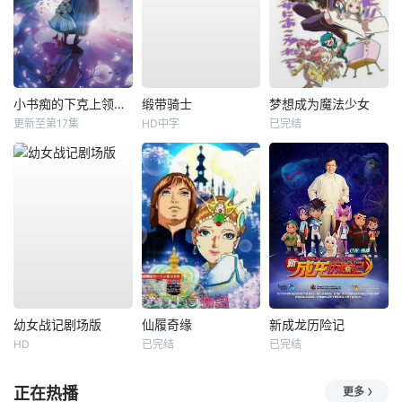
小书痴的下克上领主的养女
缎带骑士
梦想成为魔法少女
更新至第17集
HD中字
已完结
幼女战记剧场版
仙履奇缘
新成龙历险记
HD
已完结
已完结
正在热播
更多