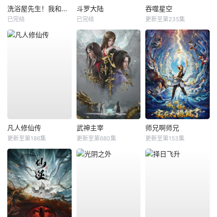
洗浴屋先生！我和那家伙在女浴池！？
斗罗大陆
吞噬星空
已完结
已完结
更新至第235集
凡人修仙传
武神主宰
师兄啊师兄
更新至第186集
更新至第680集
更新至第153集