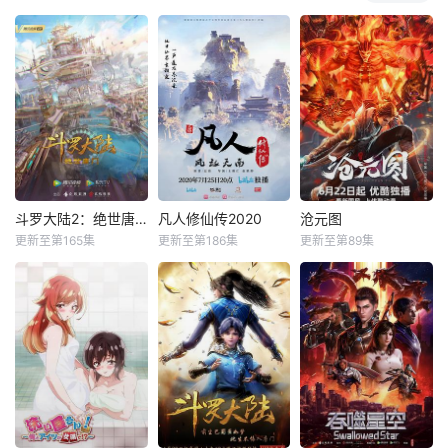
斗罗大陆2：绝世唐门
凡人修仙传2020
沧元图
更新至第165集
更新至第186集
更新至第89集