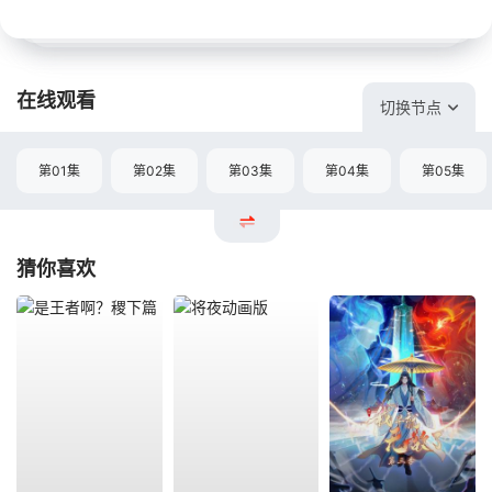
在线观看
切换节点
第01集
第02集
第03集
第04集
第05集
猜你喜欢