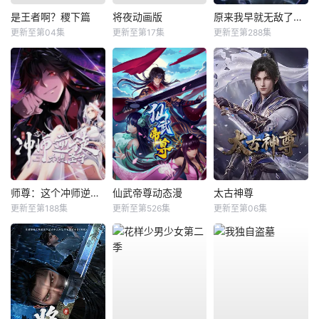
是王者啊？稷下篇
将夜动画版
原来我早就无敌了动态漫
更新至第04集
更新至第17集
更新至第288集
师尊：这个冲师逆徒才不是圣子动态漫
仙武帝尊动态漫
太古神尊
更新至第188集
更新至第526集
更新至第06集