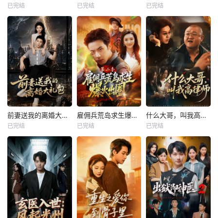
已完结
已完结
已完结
前妻送我的离婚大礼包
雇佣兵荒岛求生爆火出圈第二季
什么大哥，叫我高律师
已完结
已完结
已完结