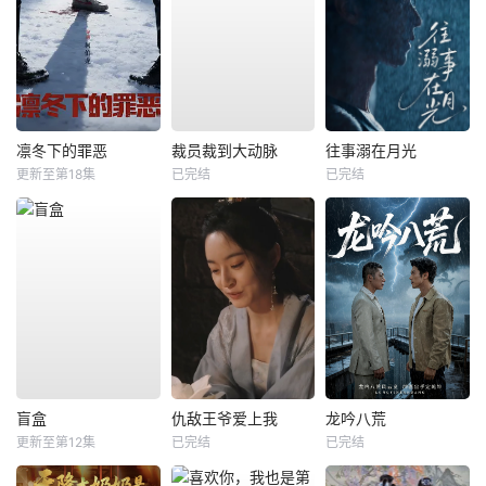
凛冬下的罪恶
裁员裁到大动脉
往事溺在月光
更新至第18集
已完结
已完结
盲盒
仇敌王爷爱上我
龙吟八荒
更新至第12集
已完结
已完结