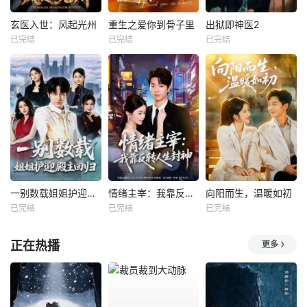
玄医入世：风起光州
重生之爱你到骨子里
出狱即神医2
已完结
已完结
已完结
一别数载姐姐护迎殿主回归
情绪主宰：我靠反转人生封神
向阳而生，温暖如初
已完结
已完结
已完结
正在热播
更多