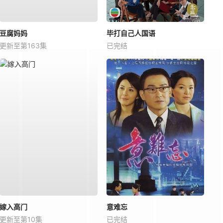
豆腐妈妈
毕打自己人国语
更新至第163集
已完结
嫁入高门
意难忘
更新至第10集
已完结