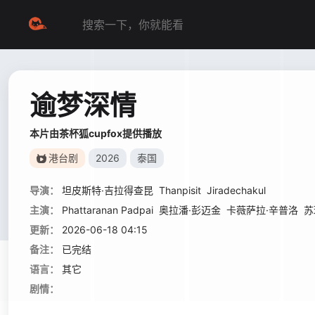
逾梦深情
本片由茶杯狐cupfox提供播放
港台剧
2026
泰国
导演：
坦皮斯特·吉拉得查昆
Thanpisit
Jiradechakul
主演：
Phattaranan Padpai
奥拉潘·彭迈金
卡薇萨拉·辛普洛
苏
更新：
2026-06-18 04:15
备注：
已完结
语言：
其它
剧情：