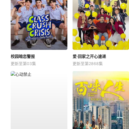
校园暗恋警报
爱·回家之开心速递
更新至第03集
更新至第2868集