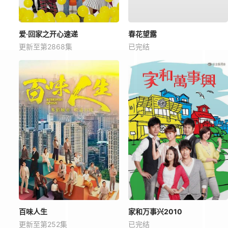
爱·回家之开心速递
春花望露
更新至第2868集
已完结
百味人生
家和万事兴2010
更新至第252集
已完结