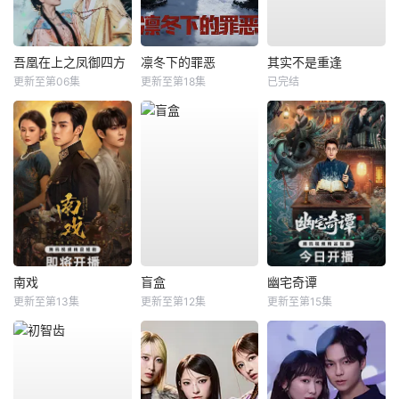
吾凰在上之凤御四方
凛冬下的罪恶
其实不是重逢
更新至第06集
更新至第18集
已完结
南戏
盲盒
幽宅奇谭
更新至第13集
更新至第12集
更新至第15集