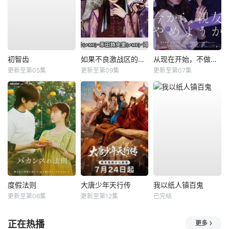
初智齿
如果不良激战区的四天王转生成了偶像团体？
从现在开始，不做朋友了吧。
更新至第05集
更新至第09集
更新至第07集
度假法则
大唐少年天行传
我以纸人镇百鬼
更新至第06集
更新至第12集
已完结
正在热播
更多