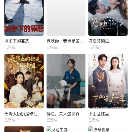
凛冬下的罪恶
喜欢你，我也是第一部
盛夏芬德拉
已完结
已完结
已完结
天降太奶奶是修仙老祖
傅总，夫人这次真的死了
下山乱红尘
已完结
已完结
已完结