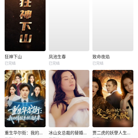
狂神下山
凤池生春
致命夜焰
已完结
已完结
已完结
重生华尔街：我的情报系统通未来
冰山女总裁的替婚兵王
贾二虎的妖孽人生之皓男出狱