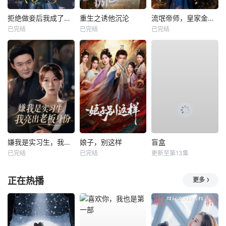
拒绝做妾后我成了太子侧妃
重生之诱他沉沦
流氓帝师，皇家金牌县令
已完结
已完结
已完结
嫌我是实习生，我亮出老板身份
娘子，别这样
盲盒
已完结
已完结
更新至第13集
正在热播
更多