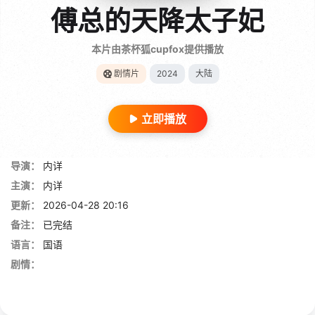
傅总的天降太子妃
本片由茶杯狐cupfox提供播放
剧情片
2024
大陆
立即播放
导演：
内详
主演：
内详
更新：
2026-04-28 20:16
备注：
已完结
语言：
国语
剧情：