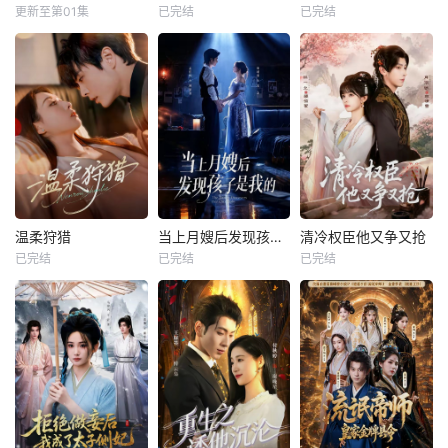
更新至第01集
已完结
已完结
温柔狩猎
当上月嫂后发现孩子是我的
清冷权臣他又争又抢
已完结
已完结
已完结