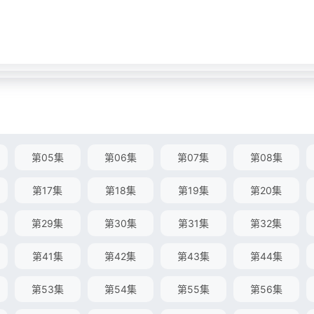
第05集
第06集
第07集
第08集
第17集
第18集
第19集
第20集
第29集
第30集
第31集
第32集
第41集
第42集
第43集
第44集
第53集
第54集
第55集
第56集