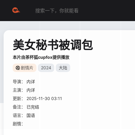
美女秘书被调包
本片由茶杯狐cupfox提供播放
剧情片
2024
大陆
导演：
内详
主演：
内详
更新：
2025-11-30 03:11
备注：
已完结
语言：
国语
剧情：