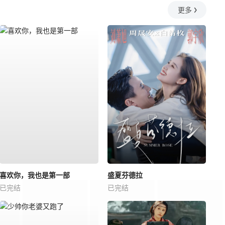
更多
喜欢你，我也是第一部
盛夏芬德拉
已完结
已完结