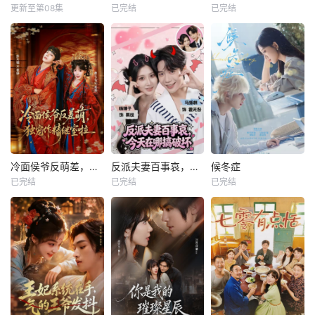
更新至第08集
已完结
已完结
冷面侯爷反萌差，独宠作精继室啦
反派夫妻百事哀，今天在哪搞破坏
候冬症
已完结
已完结
已完结