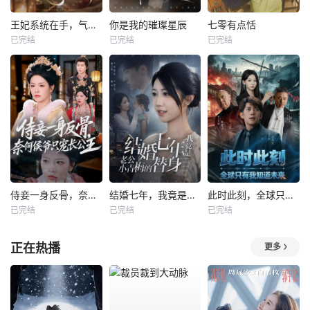
王妃系统在手，气的王爷发抖
你是我的璀璨星辰
七零有点恬
已完结
已完结
已完结
侍妾一身反骨，奈何侯爷只宠长公主
结婚七年，我竟是老公小青梅的替身
此时此刻，全球只有我知道未来
已完结
已完结
已完结
正在热播
更多