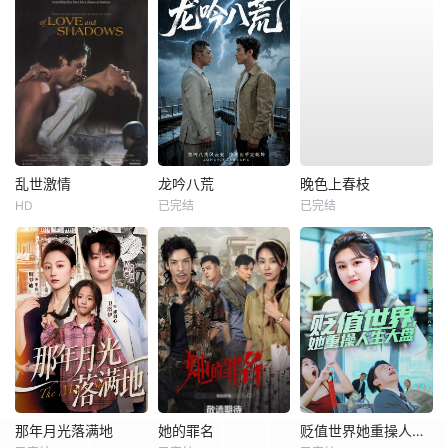
乱世激情
龙吟八荒
晚色上春枝
HD
已完结
已完结
那年月光落满地
她的罪名
贬值世界她重操人生大盘