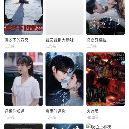
凛冬下的罪恶
裁员裁到大动脉
盛夏芬德拉
已完结
已完结
已完结
好想你知道
雪落时逢你
火遮眼
已完结
已完结
HD国语