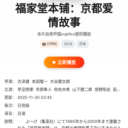
福家堂本铺：京都爱
情故事
本片由茶杯狐cupfox提供播放
日韩剧
2016
日本
立即播放
导演：
古泽健
本田隆一
大谷健太郎
主演：
早见明里
市原隼人
佐佐木希
山下健二郎
宫野阳名
前田旺志郎
更新：
2025-11-30 02:45
备注：
已完结
语言：
日语
剧情：
ぶ～け（集英社）にて1995年から2000年まで連載さ
れた「福家堂本舗」は、京都の老舗和菓子店に生まれた3