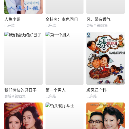
人鱼小姐
金特务：本色回归
风，带有香气
已完结
已完结
更新至第95集
我们愉快的好日子
第一个男人
顺风妇产科
更新至第92集
已完结
已完结