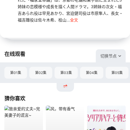
姉妹の恋模様や成長を描く人間ドラマ。3姉妹の次女・福
吉あられ役は早見あかり、宮迫健司役は市原隼人、長女・
福吉雛役は佐々木希、桧山...
全文
在线观看
切换节点
第01集
第02集
第03集
第04集
第05集
猜你喜欢