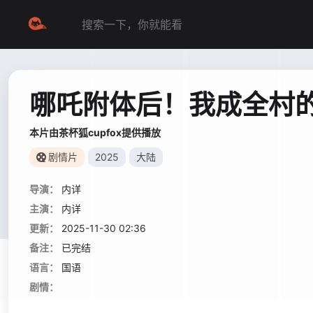
哪吒附体后！我成全村
本片由茶杯狐cupfox提供播放
剧情片
2025
大陆
导演：
内详
主演：
内详
更新：
2025-11-30 02:36
备注：
已完结
语言：
国语
剧情：