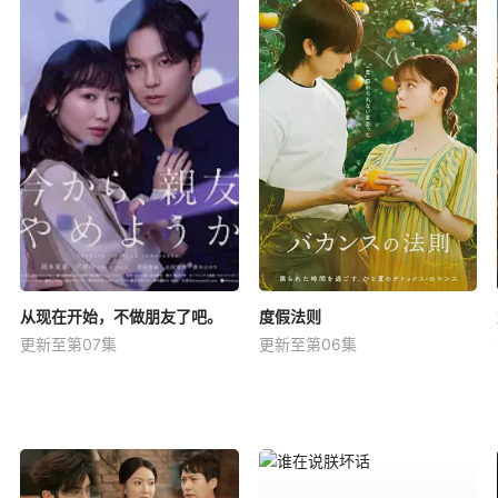
从现在开始，不做朋友了吧。
度假法则
更新至第07集
更新至第06集