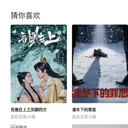
猜你喜欢
吾凰在上之凤御四方
凛冬下的罪恶
更新至第06集
更新至第18集