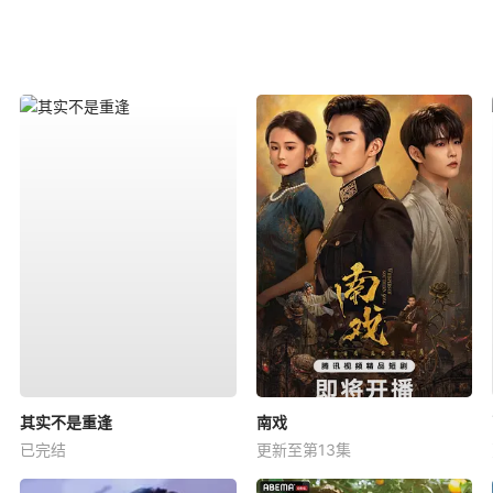
其实不是重逢
南戏
已完结
更新至第13集