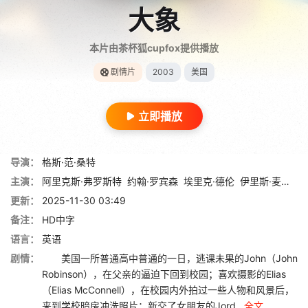
大象
本片由茶杯狐cupfox提供播放
剧情片
2003
美国
立即播放
导演：
格斯·范·桑特
主演：
阿里克斯·弗罗斯特
约翰·罗宾森
埃里克·德伦
伊里斯·麦康利
更新：
2025-11-30 03:49
备注：
HD中字
语言：
英语
剧情：
美国一所普通高中普通的一日，逃课未果的John（John
Robinson），在父亲的逼迫下回到校园；喜欢摄影的Elias
（Elias McConnell），在校园内外拍过一些人物和风景后，
来到学校暗房冲洗照片；新交了女朋友的Jord...
全文