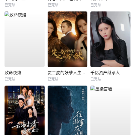
已完结
已完结
已完结
致命夜焰
贾二虎的妖孽人生之皓男出狱
千亿资产继承人
已完结
已完结
已完结