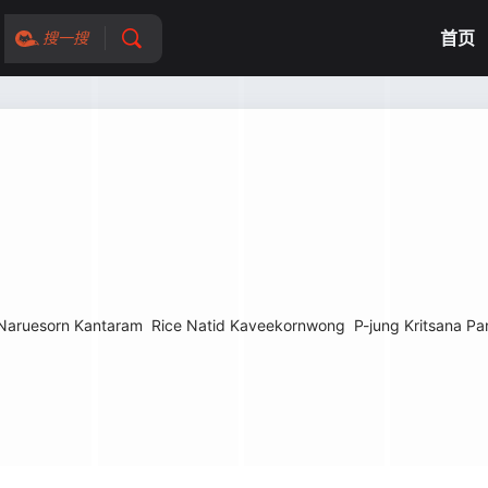
首页
搜一搜
 Naruesorn Kantaram
Rice Natid Kaveekornwong
P-jung Kritsana Pa