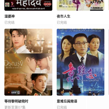
湿婆神
夜市人生
已完结
已完结
等待黎明破晓时
意难忘闽南语
更新至第07集
已完结