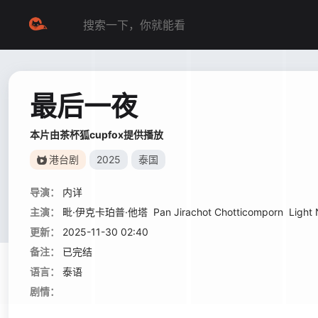
最后一夜
本片由茶杯狐cupfox提供播放
港台剧
2025
泰国
导演：
内详
主演：
毗·伊克卡珀普·他塔
Pan Jirachot Chotticomporn
Light
更新：
2025-11-30 02:40
备注：
已完结
语言：
泰语
剧情：