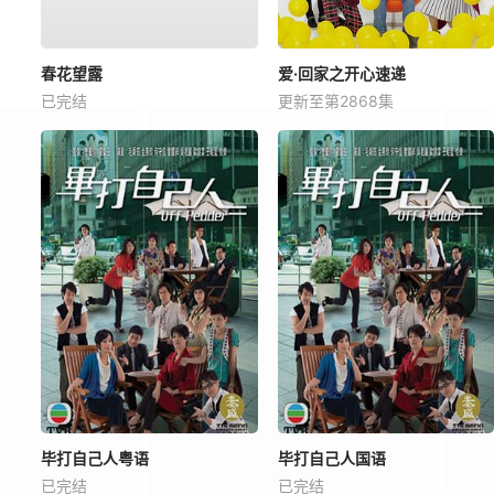
春花望露
爱·回家之开心速递
已完结
更新至第2868集
毕打自己人粤语
毕打自己人国语
已完结
已完结