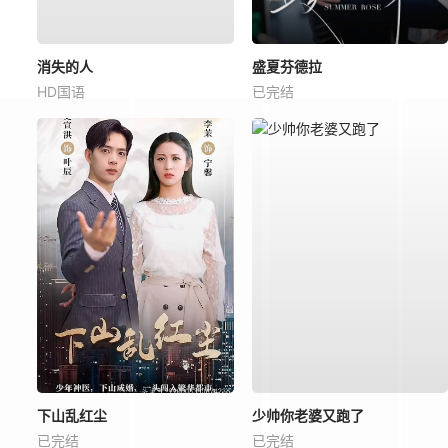
消失的人
盛夏芬德拉
HD国语
已完结
下山乱红尘
少帅你老婆又跑了
已完结
已完结