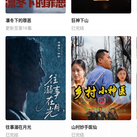
凛冬下的罪恶
狂神下山
更新至第16集
已完结
往事溺在月光
山村妙手医仙
已完结
已完结