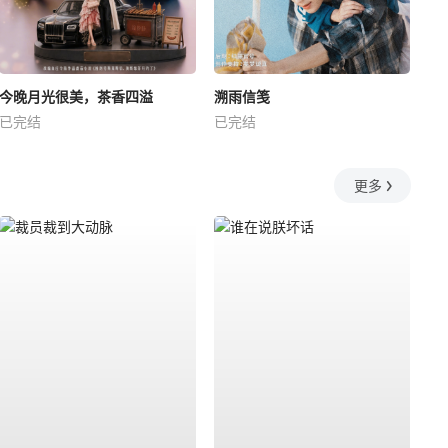
今晚月光很美，茶香四溢
溯雨信笺
已完结
已完结
更多