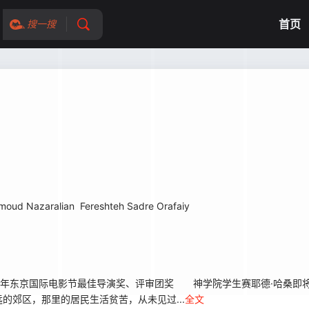
首页
搜一搜
oud Nazaralian
Fereshteh Sadre Orafaiy
1年东京国际电影节最佳导演奖、评审团奖 神学院学生赛耶德·哈桑即
的郊区，那里的居民生活贫苦，从未见过...
全文