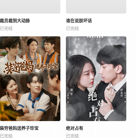
裁员裁到大动脉
谁在说朕坏话
已完结
已完结
装穷爸妈送养子珍宝
绝对占有
已完结
已完结