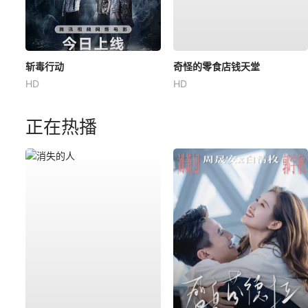
斩毒行动
奇怪的零食店钱天堂
HD
HD
正在热播