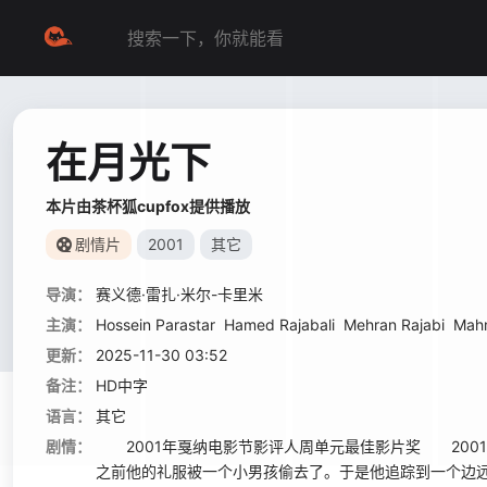
在月光下
本片由茶杯狐cupfox提供播放
剧情片
2001
其它
导演：
赛义德·雷扎·米尔-卡里米
主演：
Hossein Parastar
Hamed Rajabali
Mehran Rajabi
Mahm
更新：
2025-11-30 03:52
备注：
HD中字
语言：
其它
剧情：
2001年戛纳电影节影评人周单元最佳影片奖 200
之前他的礼服被一个小男孩偷去了。于是他追踪到一个边远