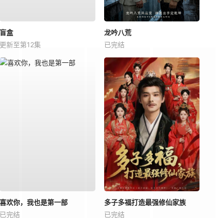
盲盒
龙吟八荒
更新至第12集
已完结
喜欢你，我也是第一部
多子多福打造最强修仙家族
已完结
已完结