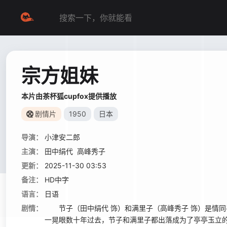
宗方姐妹
本片由茶杯狐cupfox提供播放
剧情片
1950
日本
导演：
小津安二郎
主演：
田中绢代
高峰秀子
更新：
2025-11-30 03:53
备注：
HD中字
语言：
日语
剧情：
节子（田中绢代 饰）和满里子（高峰秀子 饰）是情同
一晃眼数十年过去，节子和满里子都出落成为了亭亭玉立的