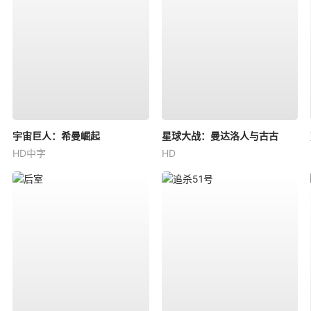
宇宙巨人：希曼崛起
星球大战：曼达洛人与古古
HD中字
HD