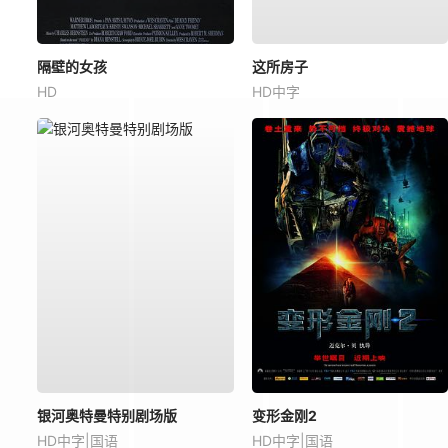
隔壁的女孩
这所房子
HD
HD中字
银河奥特曼特别剧场版
变形金刚2
HD中字|国语
HD中字|国语