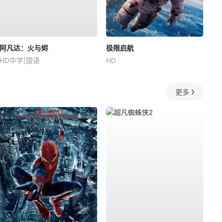
阿凡达：火与烬
极限启航
HD中字|国语
HD
更多