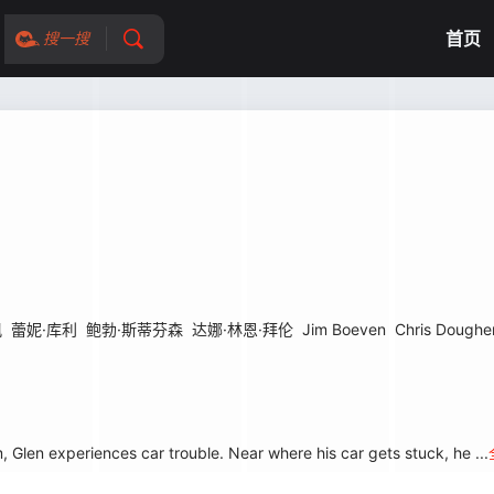
首页
搜一搜
佩
蕾妮·库利
鲍勃·斯蒂芬森
达娜·林恩·拜伦
Jim Boeven
Chris Doughe
Glen experiences car trouble. Near where his car gets stuck, he ...