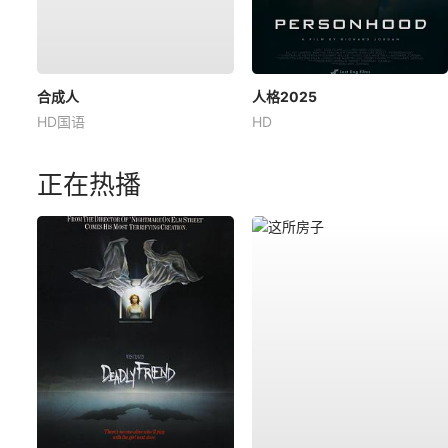
合成人
人格2025
HD国语
HD
正在热播