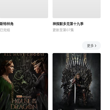
斯特林角
神探默多克第十九季
已完结
更新至第07集
更多