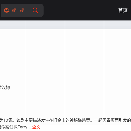
首页
搜一搜
拉汉姆
st》，订数为10集。该剧主要描述发生在旧金山的神秘谋杀案。一起因毒瘾而引
探Terry ...
全文