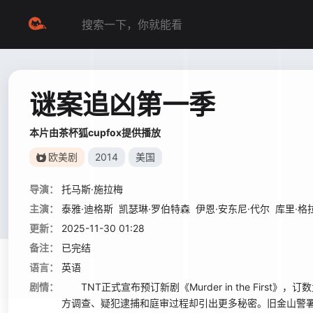
谜案追凶第一季
本片由茶杯狐cupfox提供播放
欧美剧
2014
美国
导演：
托马斯·施拉梅
主演：
泰雅·迪格斯
凯瑟琳·罗伯特森
伊恩·安东尼·代尔
库里·格
更新：
2025-11-30 01:28
备注：
已完结
语言：
英语
剧情：
TNT正式宣布预订新剧《Murder in the Fir
方调查、疑犯逮捕和庭审过程却引出更多秘密。旧金山警署命案侦