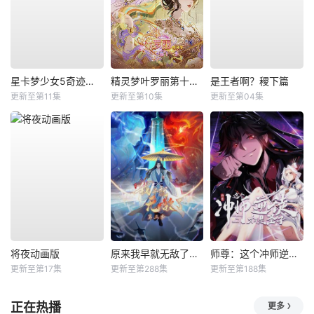
星卡梦少女5奇迹绽放
精灵梦叶罗丽第十一季（下）
是王者啊？稷下篇
更新至第11集
更新至第10集
更新至第04集
将夜动画版
原来我早就无敌了动态漫
师尊：这个冲师逆徒才不是圣子动态漫
更新至第17集
更新至第288集
更新至第188集
正在热播
更多