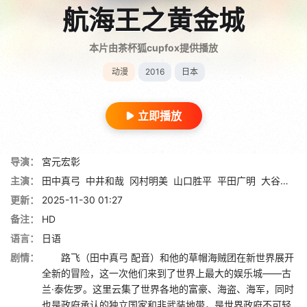
航海王之黄金城
本片由茶杯狐cupfox提供播放
动漫
2016
日本
立即播放
导演：
宮元宏彰
主演：
田中真弓
中井和哉
冈村明美
山口胜平
平田广明
大谷育江
更新：
2025-11-30 01:27
备注：
HD
语言：
日语
剧情：
路飞（田中真弓 配音）和他的草帽海贼团在新世界展开
全新的冒险，这一次他们来到了世界上最大的娱乐城——古
兰·泰佐罗。这里云集了世界各地的富豪、海盗、海军，同时
也是政府承认的独立国家和非武装地带，是世界政府不可轻