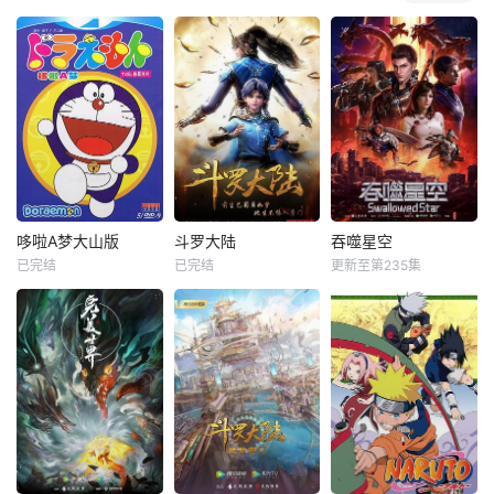
哆啦A梦大山版
斗罗大陆
吞噬星空
已完结
已完结
更新至第235集