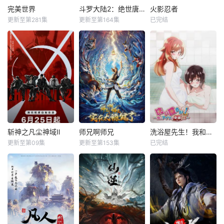
完美世界
斗罗大陆2：绝世唐门
火影忍者
更新至第281集
更新至第164集
已完结
斩神之凡尘神域Ⅱ
师兄啊师兄
洗浴屋先生！我和那家伙在女浴池！？
更新至第09集
更新至第153集
已完结