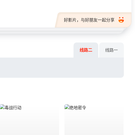
好影片，与好朋友一起分享
线路二
线路一