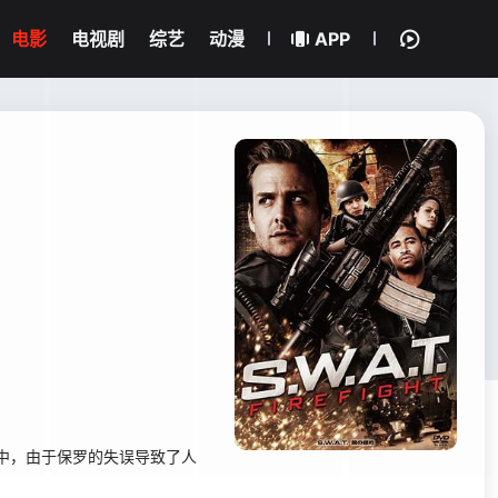
电影
电视剧
综艺
动漫
APP
动中，由于保罗的失误导致了人