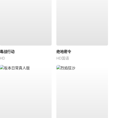
毒战行动
绝地密令
HD
HD国语