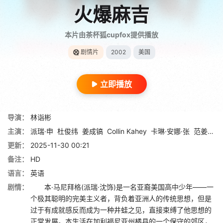
火爆麻吉
本片由茶杯狐cupfox提供播放
剧情片
2002
美国
立即播放
导演：
林诣彬
主演：
派瑞·申
杜俊纬
姜成镐
Collin Kahey
卡琳·安娜·张
范姜弘青
更新：
2025-11-30 00:21
备注：
HD
语言：
英语
剧情：
本·马尼拜格(派瑞·沈饰)是一名亚裔美国高中少年——一
个极其聪明的完美主义者，背负着亚洲人的传统思想，但是
过于有成就感反而成为一种井蛙之见，直接束缚了他思想的
正常发展。本生活在加利福尼亚州橘县的一个保守的郊区，