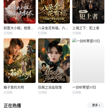
别惹大小姐，她靠山是哮天犬
八朵金花有福，六零猎户爹进山挖宝藏
上城之下：犯上者
已完结
已完结
已完结
箱子里的大明
狂飙之浴血玫瑰
一剑听寒望川归
已完结
已完结
已完结
正在热播
更多