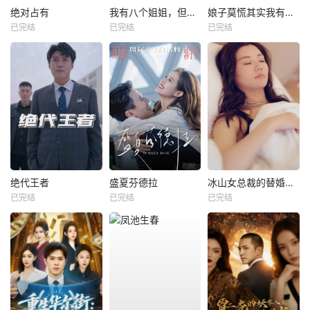
绝对占有
我有八个姐姐，但是他们都是弟控2
娘子莫慌其实我有亿点点修为
已完结
已完结
已完结
绝代王者
盛夏芬德拉
冰山女总裁的替婚兵王
已完结
已完结
已完结