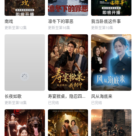
南戏
凛冬下的罪恶
我当卧底这件事
更新至第12集
更新至第16集
更新至第19集
长夜如歌
寿宴掀桌，隐忍四年我封神
风从海底来
更新至第18集
已完结
已完结