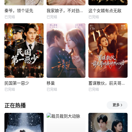
秦爷，领个证先
我家娘子，不对劲第四季
这个女婿有点无敌
已完结
已完结
已完结
民国第一惡少
移巢
蓄谋散伙，前夫哥对我怦然心动
已完结
已完结
已完结
正在热播
更多