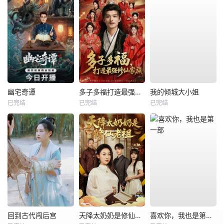
幽宅奇谭
多子多福打造最强修仙家族
我的倾城大小姐
已完结
已完结
已完结
回到古代闯后宫
天降太奶奶是修仙老祖
喜欢你，我也是第一部