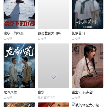
凛冬下的罪恶
裁员裁到大动脉
长歌莫问
已完结
已完结
已完结
龙吟八荒
盲盒
重生90有点甜
已完结
更新至第13集
已完结