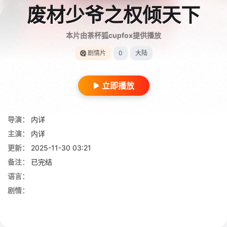
废材少爷之权倾天下
本片由茶杯狐cupfox提供播放
剧情片
0
大陆
立即播放
导演：
内详
主演：
内详
更新：
2025-11-30 03:21
备注：
已完结
语言：
剧情：