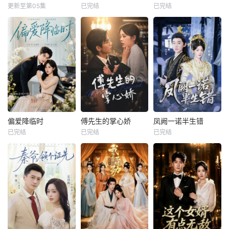
更新至第05集
已完结
已完结
偏爱降临时
傅先生的掌心娇
凤阙一诺半生错
已完结
已完结
已完结