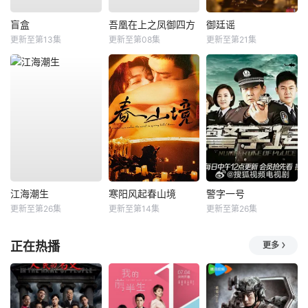
盲盒
吾凰在上之凤御四方
御廷谣
更新至第13集
更新至第08集
更新至第21集
江海潮生
寒阳风起春山境
警字一号
更新至第26集
更新至第14集
更新至第26集
正在热播
更多