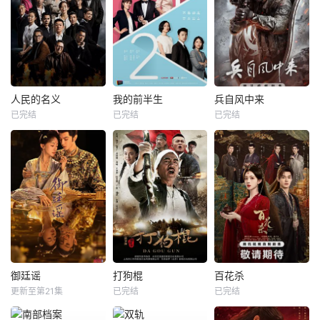
人民的名义
我的前半生
兵自风中来
已完结
已完结
已完结
御廷谣
打狗棍
百花杀
更新至第21集
已完结
已完结