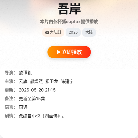
吾岸
本片由茶杯狐cupfox提供播放
大陆剧
2025
大陆
立即播放
导演：
欧谭凯
主演：
云旗
郝熠然
扣卫龙
陈建宇
更新：
2026-05-20 21:15
备注：
更新至第15集
语言：
国语
剧情：
改编自小说《四面佛》。