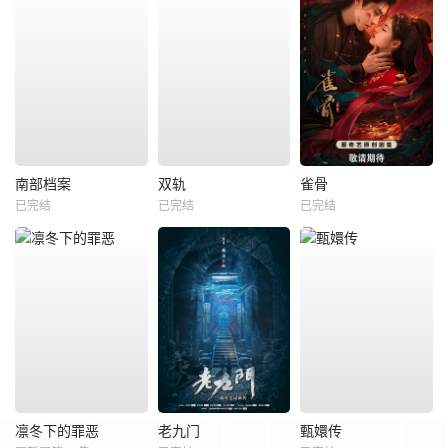
南部档案
双轨
雀骨
已完结
已完结
已完结
凛冬下的罪恶
老九门
甄嬛传