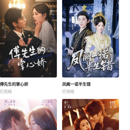
傅先生的掌心娇
凤阙一诺半生错
已完结
已完结