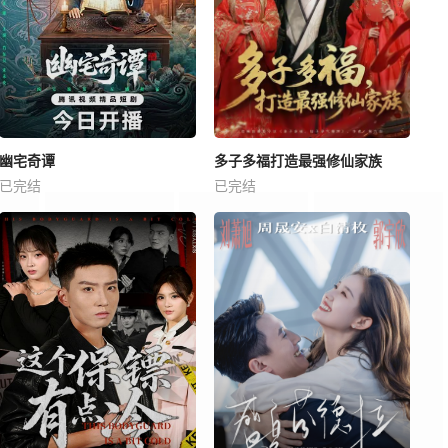
幽宅奇谭
多子多福打造最强修仙家族
已完结
已完结