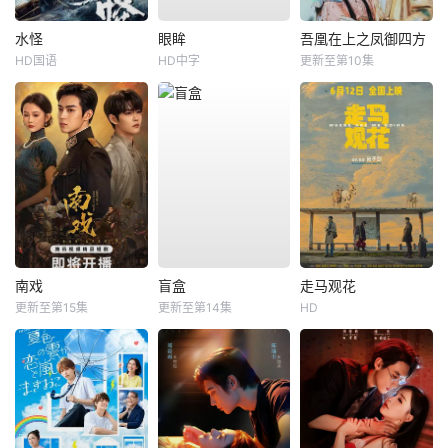
水怪
眼眸
吾凰在上之凤御四方
HD国语
HD中字
更新至第10集
南戏
盲盒
走马观花
更新至第15集
更新至第14集
HD