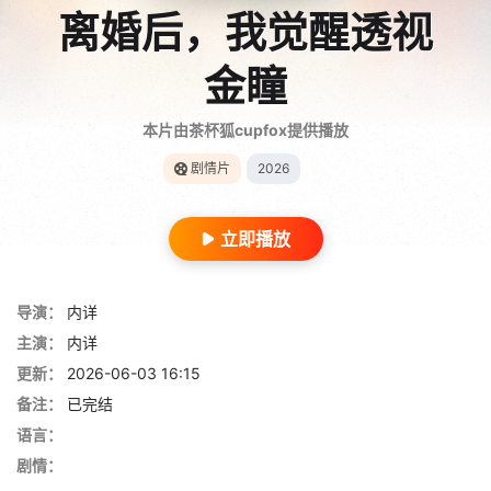
离婚后，我觉醒透视
金瞳
本片由茶杯狐cupfox提供播放
剧情片
2026
立即播放
导演：
内详
主演：
内详
更新：
2026-06-03 16:15
备注：
已完结
语言：
剧情：