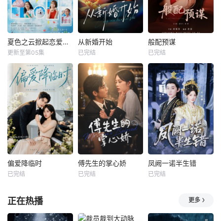
夏色之云掀起恋爱与风暴
从新婚开始
般配预谋
更新至第05集
已完结
已完结
偏爱降临时
傅先生的掌心娇
凤阙一诺半生错
已完结
已完结
已完结
正在热播
更多