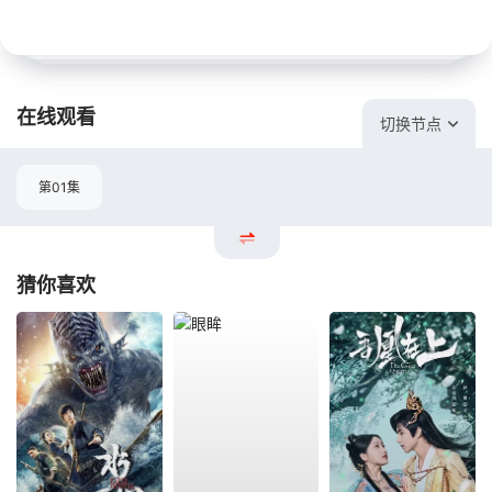
在线观看
切换节点
第01集
猜你喜欢