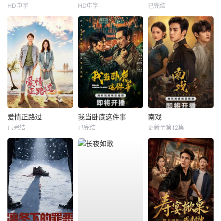
HD中字
HD中字
已完结
爱情正路过
我当卧底这件事
南戏
已完结
已完结
更新至第12集