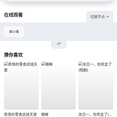
在线观看
切换节点
第01集
猜你喜欢
奇怪的零食店钱天堂
眼眸
龙日一，你死定了(短剧)