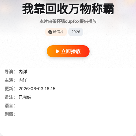
我靠回收万物称霸
本片由茶杯狐cupfox提供播放
剧情片
2026
立即播放
导演：
内详
主演：
内详
更新：
2026-06-03 16:15
备注：
已完结
语言：
剧情：