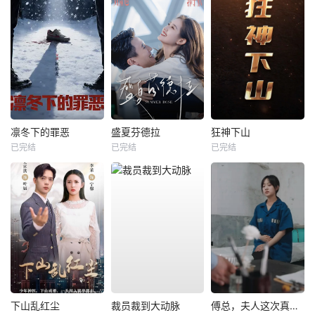
凛冬下的罪恶
盛夏芬德拉
狂神下山
已完结
已完结
已完结
下山乱红尘
裁员裁到大动脉
傅总，夫人这次真的死了