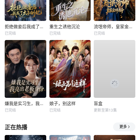
拒绝做妾后我成了太子侧妃
重生之诱他沉沦
流氓帝师，皇家金牌县令
已完结
已完结
已完结
嫌我是实习生，我亮出老板身份
娘子，别这样
盲盒
已完结
已完结
更新至第13集
正在热播
更多