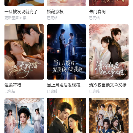
一旦被发现就完了
娇藏京枝
朱门春闺
更新至第01集
已完结
已完结
温柔狩猎
当上月嫂后发现孩子是我的
清冷权臣他又争又抢
已完结
已完结
已完结