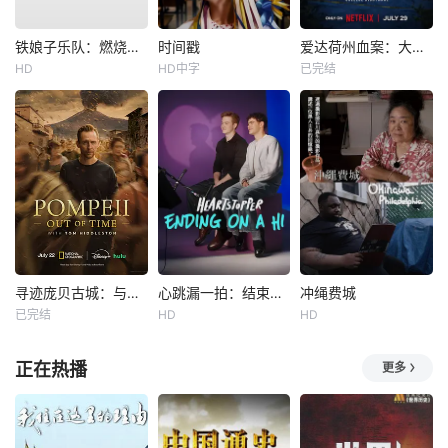
铁娘子乐队：燃烧雄心
时间戳
爱达荷州血案：大学梦魇
HD
HD中字
已完结
寻迹庞贝古城：与汤姆·希德勒斯顿同行
心跳漏一拍：结束在一声嗨
冲绳费城
已完结
HD
HD
正在热播
更多