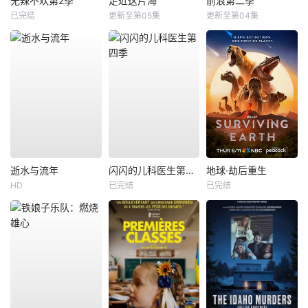
无辣不欢第2季
走近这片海
前浪第二季
已完结
更新至第05集
更新至第04集
逝水与流年
闪闪的儿科医生第四季
地球·劫后重生
HD
已完结
已完结