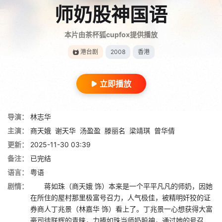
师奶股神国语
本片由茶杯狐cupfox提供播放
港台剧
2008
香港
立即播放
导演：
林志华
主演：
商天娥
谢天华
汤盈盈
滕丽名
梁靖琪
曾华倩
更新：
2025-11-30 03:39
备注：
已完结
语言：
粤语
剧情：
蒋如珠（商天娥 饰）本来是一个平平凡凡的师奶，因她
在所住的屋村那里极富号召力，人气极佳，被精明奸狡的证
券商人丁兆景（林嘉华 饰）看上了。丁兆景一心想获得大富
豪司徒联辉的青睐，力捧如珠当师奶股神，通过她的号召