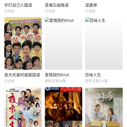
毕打自己人国语
意难忘闽南语
湿婆神
已完结
已完结
已完结
皆大欢喜时装版国语
爱情契约Knot
百味人生
已完结
更新至第06集
更新至第251集