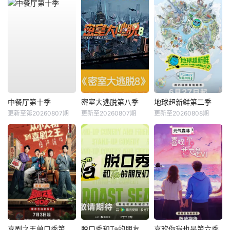
中餐厅第十季
密室大逃脱第八季
地球超新鲜第二季
更新至第20260807期
更新至20260807期
更新至20260808期
喜剧之王单口季第三季
脱口秀和Ta的朋友们第三季
喜欢你我也是第六季