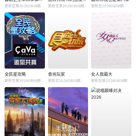
更新至第20260808期
更新至第20260808期
更新至20260808期
全民星攻略
食尚玩家
女人我最大
更新至第20260806期
更新至20260805期
更新至第20260806期