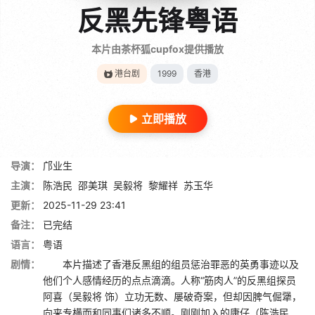
反黑先锋粤语
本片由茶杯狐cupfox提供播放
港台剧
1999
香港
立即播放
导演：
邝业生
主演：
陈浩民
邵美琪
吴毅将
黎耀祥
苏玉华
更新：
2025-11-29 23:41
备注：
已完结
语言：
粤语
剧情：
本片描述了香港反黑组的组员惩治罪恶的英勇事迹以及
他们个人感情经历的点点滴滴。人称“筋肉人”的反黑组探员
阿喜（吴毅将 饰）立功无数、屡破奇案，但却因脾气倔犟，
向来专横而和同事们诸多不顺。刚刚加入的康仔（陈浩民