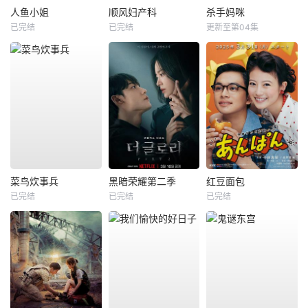
人鱼小姐
顺风妇产科
杀手妈咪
已完结
已完结
更新至第04集
菜鸟炊事兵
黑暗荣耀第二季
红豆面包
已完结
已完结
已完结