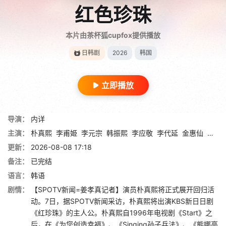
红色珍珠
本片由茶杯狐cupfox提供播放
日韩剧
2026
韩国
立即播放
导演：
内详
主演：
朴真熙
李甫姫
李元宗
韩振熙
李应敬
李代延
金惠仙
金宣
更新：
2026-08-08 17:18
备注：
已完结
语言：
韩语
剧情：
【SPOTV新闻=姜孝真记者】演员朴真熙将正式展开回归活
动。7日，据SPOTV新闻采访，朴真熙将出演KBS新日日剧
《红珍珠》的主人公。朴真熙自1996年电视剧《Start》之
后，在《为您创造幸福》、《Singing孙子兵法》、《熊娜高