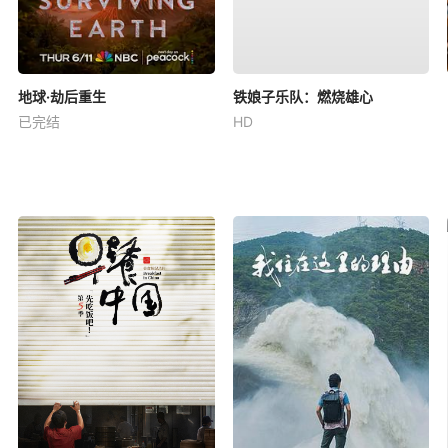
地球·劫后重生
铁娘子乐队：燃烧雄心
已完结
HD