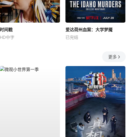
时间戳
爱达荷州血案：大学梦魇
HD中字
已完结
更多