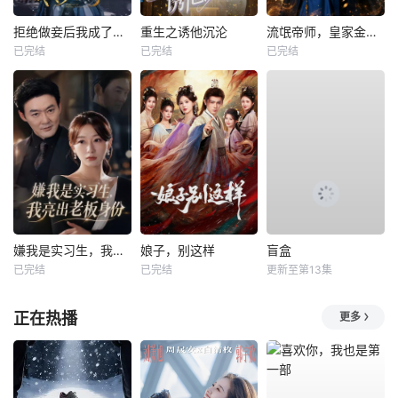
拒绝做妾后我成了太子侧妃
重生之诱他沉沦
流氓帝师，皇家金牌县令
已完结
已完结
已完结
嫌我是实习生，我亮出老板身份
娘子，别这样
盲盒
已完结
已完结
更新至第13集
正在热播
更多