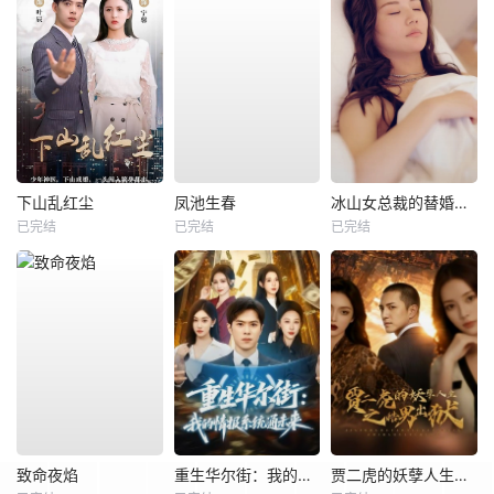
下山乱红尘
凤池生春
冰山女总裁的替婚兵王
已完结
已完结
已完结
致命夜焰
重生华尔街：我的情报系统通未来
贾二虎的妖孽人生之皓男出狱