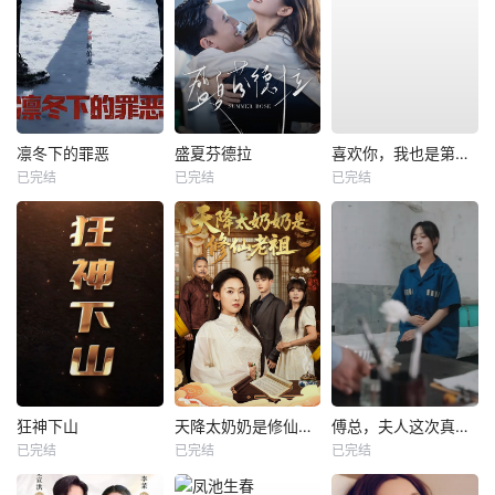
凛冬下的罪恶
盛夏芬德拉
喜欢你，我也是第一部
已完结
已完结
已完结
狂神下山
天降太奶奶是修仙老祖
傅总，夫人这次真的死了
已完结
已完结
已完结