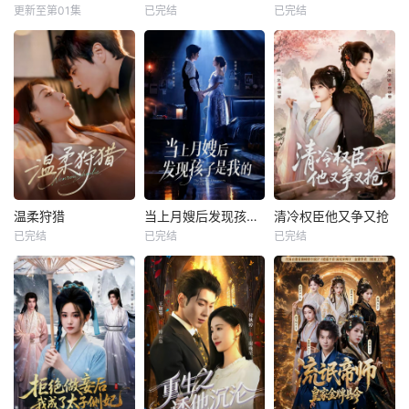
更新至第01集
已完结
已完结
温柔狩猎
当上月嫂后发现孩子是我的
清冷权臣他又争又抢
已完结
已完结
已完结