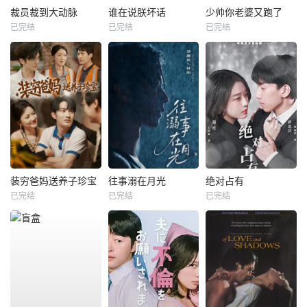
裁员裁到大动脉
谁在说朕坏话
少帅你老婆又跑了
已完结
已完结
已完结
装穷爸妈送养子珍宝
往事溺在月光
绝对占有
已完结
已完结
已完结