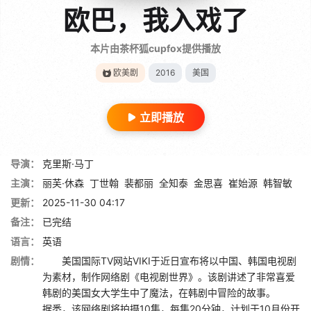
欧巴，我入戏了
本片由茶杯狐cupfox提供播放
欧美剧
2016
美国
立即播放
导演：
克里斯·马丁
主演：
丽芙·休森
丁世翰
裴都丽
全知泰
金思喜
崔始源
韩智敏
更新：
2025-11-30 04:17
备注：
已完结
语言：
英语
剧情：
美国国际TV网站VIKI于近日宣布将以中国、韩国电视剧
为素材，制作网络剧《电视剧世界》。该剧讲述了非常喜爱
韩剧的美国女大学生中了魔法，在韩剧中冒险的故事。
据悉，该网络剧将拍摄10集，每集20分钟，计划于10月份开