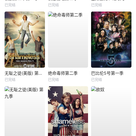
已完结
已完结
已完结
无耻之徒(美版) 第八季
绝命毒师第二季
巴比伦5号第一季
已完结
已完结
已完结