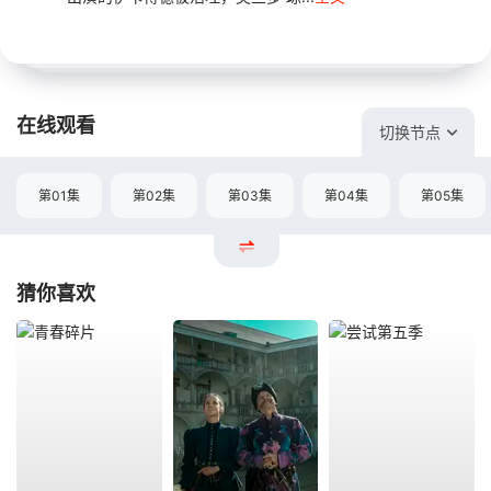
在线观看
切换节点
第01集
第02集
第03集
第04集
第05集
猜你喜欢