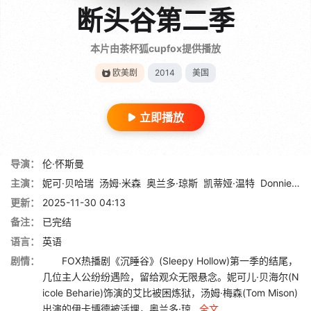
断头谷第二季
本片由茶杯狐cupfox提供播放
欧美剧
2014
美国
立即播放
导演：
伦·怀斯曼
主演：
妮可·贝哈瑞
汤姆·米森
奥兰多·琼斯
凯蒂娅·温特
Donnie Bentley
更新：
2025-11-30 04:13
备注：
已完结
语言：
英语
剧情：
FOX热播剧《沉睡谷》(Sleepy Hollow)第一季的结尾，
几位主人公纷纷遇险，留给观众无限悬念。妮可儿·贝海尔(N
icole Beharie)饰演的艾比被困炼狱，汤姆·梅森(Tom Mison)
出演的伊卡博德被活埋，奥兰多·琼...
全文